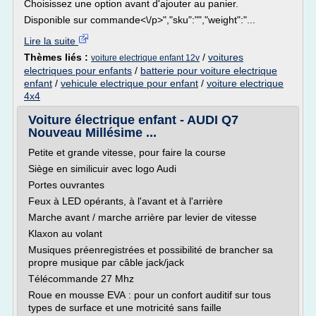
Choisissez une option avant d'ajouter au panier.
Disponible sur commande<\/p>","sku":"","weight":"...
Lire la suite
Thèmes liés :
/
voitures
voiture electrique enfant 12v
electriques pour enfants
/
batterie pour voiture electrique
enfant
/
vehicule electrique pour enfant
/
voiture electrique
4x4
Voiture électrique enfant - AUDI Q7
Nouveau Millésime ...
Petite et grande vitesse, pour faire la course
Siège en similicuir avec logo Audi
Portes ouvrantes
Feux à LED opérants, à l'avant et à l'arrière
Marche avant / marche arrière par levier de vitesse
Klaxon au volant
Musiques préenregistrées et possibilité de brancher sa
propre musique par câble jack/jack
Télécommande 27 Mhz
Roue en mousse EVA : pour un confort auditif sur tous
types de surface et une motricité sans faille