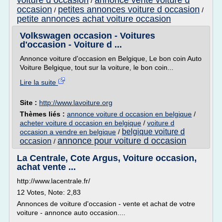
voiture d occasion
annonce vente voiture d
/
occasion
petites annonces voiture d occasion
/
/
petite annonces achat voiture occasion
Volkswagen occasion - Voitures
d'occasion - Voiture d ...
Annonce voiture d'occasion en Belgique, Le bon coin Auto
Voiture Belgique, tout sur la voiture, le bon coin...
Lire la suite
Site :
http://www.lavoiture.org
Thèmes liés :
annonce voiture d occasion en belgique
/
acheter voiture d occasion en belgique
/
voiture d
belgique voiture d
occasion a vendre en belgique
/
annonce pour voiture d occasion
occasion
/
La Centrale, Cote Argus, Voiture occasion,
achat vente ...
http://www.lacentrale.fr/
12 Votes, Note: 2,83
Annonces de voiture d'occasion - vente et achat de votre
voiture - annonce auto occasion....