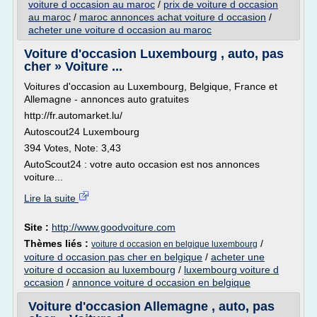
voiture d occasion au maroc
/
prix de voiture d occasion
au maroc
/
maroc annonces achat voiture d occasion
/
acheter une voiture d occasion au maroc
Voiture d'occasion Luxembourg , auto, pas
cher » Voiture ...
Voitures d'occasion au Luxembourg, Belgique, France et
Allemagne - annonces auto gratuites
http://fr.automarket.lu/
Autoscout24 Luxembourg
394 Votes, Note: 3,43
AutoScout24 : votre auto occasion est nos annonces
voiture...
Lire la suite
Site :
http://www.goodvoiture.com
Thèmes liés :
/
voiture d occasion en belgique luxembourg
voiture d occasion pas cher en belgique
/
acheter une
voiture d occasion au luxembourg
/
luxembourg voiture d
occasion
/
annonce voiture d occasion en belgique
Voiture d'occasion Allemagne , auto, pas