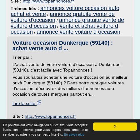
Site :
http://www.topannonces.fr
annonces voiture occasion auto
Thèmes liés :
achat et vente
annonce gratuite vente de
/
voiture d'occasion
annonce gratuite vente de
/
voiture d occasion
vente et achat voiture d
/
occasion
annonce vente voiture d occasion
/
Voiture occasion Dunkerque (59140) :
achat vente auto d ...
Trier par :
L'achat-vente de votre voiture d'occasion à Dunkerque
(59140), c'est facile avec Topannonces !
Vous souhaitez acheter une voiture d'occasion au meilleur
prixà Dunkerque (59140) ? Dans notre rubrique voitures
d'occasion, découvrez des milliers d'annonces auto
occasion de toutes marques partout en...
Lire la suite
Site :
http://www.topannonces.fr
En poursuivant votre navigation sur ce site, vous acceptez
Voiture occasion Amiens (80000) : achat
X
l'utilisation de cookies pour vous proposer des contenus et
vente auto d ...
services adaptés à vos centres d'intérêts.
En savoir plus