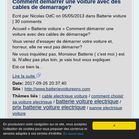
Comment démarrer une voiture avec des
cables de demarrage?
Ecrit par Nicolas OdC on 05/05/2013 dans Batterie voiture
| 30 comments
Accueil » Batterie voiture » Comment démarrer une
voiture avec des cables de démarrage?
Vous venez d'essayer de démarrer votre voiture et,
horreur, elle ne veut pas démarrer?
Ne vous inquiétez pas, Monsieur Batterie ( c'est moi ) est
là. N'allez pas plus loin, je vais tout vous expliquer.
Est-ce bien la...
Lire la suite
Date:
2017-09-26 20:37:40
Site :
http://www.batterievoiturepro.com
Thèmes liés :
cable electrique voiture
/
comment choisir
batterie voiture electrique
sa voiture electrique
/
/
prix batterie voiture electrique
/
panne electrique
voiture
Les vacances en voiture électrique - On
En poursuivant votre navigation sur ce site, vous acceptez
X
l'utilisation de cookies pour vous proposer des contenus et
refait le blog
services adaptés à vos centres d'intérêts.
En savoir plus
Un petit compte-rendu de mon slow-travel en voiture