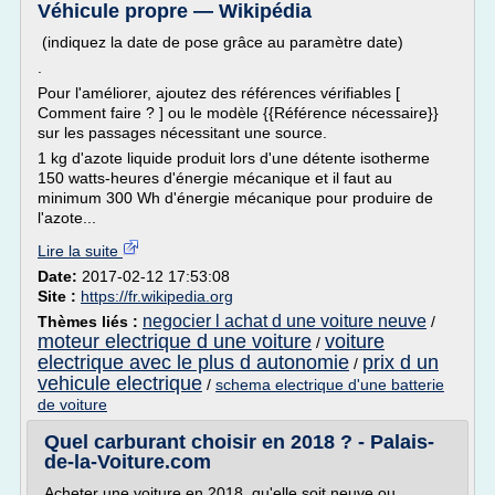
Véhicule propre — Wikipédia
(indiquez la date de pose grâce au paramètre date)
.
Pour l'améliorer, ajoutez des références vérifiables [
Comment faire ? ] ou le modèle {{Référence nécessaire}}
sur les passages nécessitant une source.
1 kg d'azote liquide produit lors d'une détente isotherme
150 watts-heures d'énergie mécanique et il faut au
minimum 300 Wh d'énergie mécanique pour produire de
l'azote...
Lire la suite
Date:
2017-02-12 17:53:08
Site :
https://fr.wikipedia.org
negocier l achat d une voiture neuve
Thèmes liés :
/
moteur electrique d une voiture
voiture
/
electrique avec le plus d autonomie
prix d un
/
vehicule electrique
/
schema electrique d'une batterie
de voiture
Quel carburant choisir en 2018 ? - Palais-
de-la-Voiture.com
Acheter une voiture en 2018, qu'elle soit neuve ou