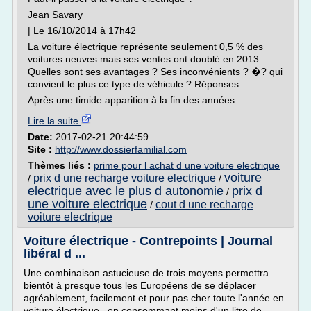
Jean Savary
| Le 16/10/2014 à 17h42
La voiture électrique représente seulement 0,5 % des
voitures neuves mais ses ventes ont doublé en 2013.
Quelles sont ses avantages ? Ses inconvénients ? �? qui
convient le plus ce type de véhicule ? Réponses.
Après une timide apparition à la fin des années...
Lire la suite
Date:
2017-02-21 20:44:59
Site :
http://www.dossierfamilial.com
Thèmes liés :
prime pour l achat d une voiture electrique
voiture
prix d une recharge voiture electrique
/
/
electrique avec le plus d autonomie
prix d
/
une voiture electrique
cout d une recharge
/
voiture electrique
Voiture électrique - Contrepoints | Journal
libéral d ...
Une combinaison astucieuse de trois moyens permettra
bientôt à presque tous les Européens de se déplacer
agréablement, facilement et pour pas cher toute l'année en
voiture électrique , en consommant moins d'un litre de