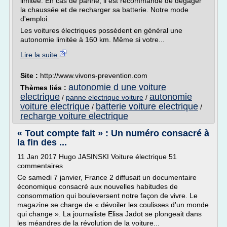
limitée. En cas de panne, il est recommandé de dégager
la chaussée et de recharger sa batterie. Notre mode
d'emploi.
Les voitures électriques possèdent en général une
autonomie limitée à 160 km. Même si votre...
Lire la suite
Site :
http://www.vivons-prevention.com
autonomie d une voiture
Thèmes liés :
electrique
autonomie
/
panne electrique voiture
/
voiture electrique
batterie voiture electrique
/
/
recharge voiture electrique
« Tout compte fait » : Un numéro consacré à
la fin des ...
11 Jan 2017 Hugo JASINSKI Voiture électrique 51
commentaires
Ce samedi 7 janvier, France 2 diffusait un documentaire
économique consacré aux nouvelles habitudes de
consommation qui bouleversent notre façon de vivre. Le
magazine se charge de « dévoiler les coulisses d'un monde
qui change ». La journaliste Elisa Jadot se plongeait dans
les méandres de la révolution de la voiture...