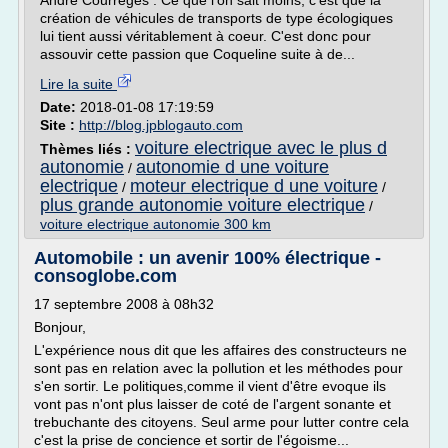
André Courrèges . Ce que l'on sait moins, c'est que la
création de véhicules de transports de type écologiques
lui tient aussi véritablement à coeur. C'est donc pour
assouvir cette passion que Coqueline suite à de...
Lire la suite
Date:
2018-01-08 17:19:59
Site :
http://blog.jpblogauto.com
voiture electrique avec le plus d
Thèmes liés :
autonomie
autonomie d une voiture
/
electrique
moteur electrique d une voiture
/
/
plus grande autonomie voiture electrique
/
voiture electrique autonomie 300 km
Automobile : un avenir 100% électrique -
consoglobe.com
17 septembre 2008 à 08h32
Bonjour,
L'expérience nous dit que les affaires des constructeurs ne
sont pas en relation avec la pollution et les méthodes pour
s'en sortir. Le politiques,comme il vient d'être evoque ils
vont pas n'ont plus laisser de coté de l'argent sonante et
trebuchante des citoyens. Seul arme pour lutter contre cela
c'est la prise de concience et sortir de l'égoisme...