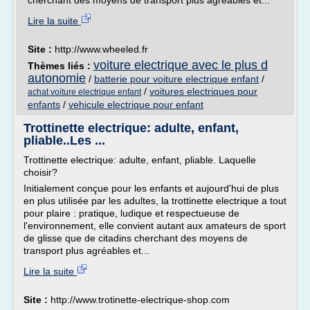
cherchant des moyens de transport plus agréables et...
Lire la suite
Site :
http://www.wheeled.fr
voiture electrique avec le plus d
Thèmes liés :
autonomie
/
batterie pour voiture electrique enfant
/
/
voitures electriques pour
achat voiture electrique enfant
enfants
/
vehicule electrique pour enfant
Trottinette electrique: adulte, enfant,
pliable..Les ...
Trottinette electrique: adulte, enfant, pliable. Laquelle
choisir?
Initialement conçue pour les enfants et aujourd'hui de plus
en plus utilisée par les adultes, la trottinette electrique a tout
pour plaire : pratique, ludique et respectueuse de
l'environnement, elle convient autant aux amateurs de sport
de glisse que de citadins cherchant des moyens de
transport plus agréables et...
Lire la suite
Site :
http://www.trotinette-electrique-shop.com