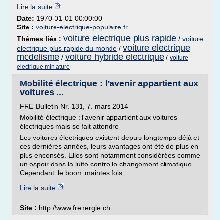
Lire la suite
Date:
1970-01-01 00:00:00
Site :
voiture-electrique-populaire.fr
voiture electrique plus rapide
Thèmes liés :
/
voiture
voiture electrique
electrique plus rapide du monde
/
modelisme
voiture hybride electrique
/
/
voiture
electrique miniature
Mobilité électrique : l'avenir appartient aux
voitures ...
FRE-Bulletin Nr. 131, 7. mars 2014
Mobilité électrique : l'avenir appartient aux voitures
électriques mais se fait attendre
Les voitures électriques existent depuis longtemps déjà et
ces dernières années, leurs avantages ont été de plus en
plus encensés. Elles sont notamment considérées comme
un espoir dans la lutte contre le changement climatique.
Cependant, le boom maintes fois...
Lire la suite
Site :
http://www.frenergie.ch