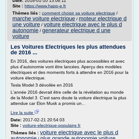
Date:
2018-01-10 13:08:11
Site :
https://www.happ-e.fr
Thèmes liés :
comment choisir sa voiture electrique
/
marche voiture electrique
moteur electrique d
/
une voiture
voiture electrique avec le plus d
/
autonomie
generateur electrique d une
/
voiture
Les Voitures Electriques les plus attendues
de 2016 ...
En 2016, des voitures électriques plus accessibles et avec
plus d'autonomie vont être lancées. Aperçu des modèles
électriques et des moments forts à attendre en 2016 pour la
voiture électrique.
Tesla Model 3 dévoilée en 2016
L'année 2016 devrait être celle de la révélation au monde
de la Model 3. C'est sans doute la voiture électrique la plus
attendue car Elon Musk a promis un...
Lire la suite
Date:
2017-02-21 20:54:03
Site :
voiture-electrique-populaire.fr
voiture electrique avec le plus d
Thèmes liés :
autonomie
plus grande autonomie voiture
/