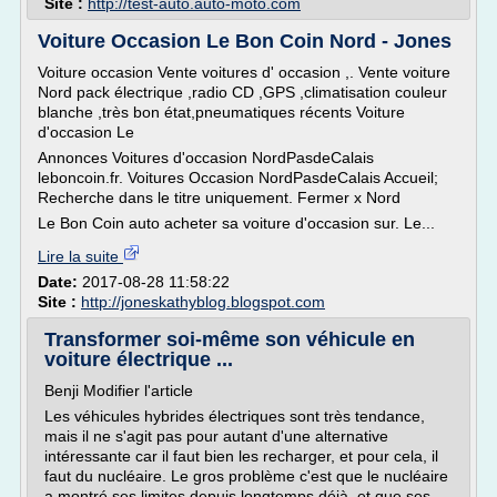
Site :
http://test-auto.auto-moto.com
Voiture Occasion Le Bon Coin Nord - Jones
Voiture occasion Vente voitures d' occasion ,. Vente voiture
Nord pack électrique ,radio CD ,GPS ,climatisation couleur
blanche ,très bon état,pneumatiques récents Voiture
d'occasion Le
Annonces Voitures d'occasion NordPasdeCalais
leboncoin.fr. Voitures Occasion NordPasdeCalais Accueil;
Recherche dans le titre uniquement. Fermer x Nord
Le Bon Coin auto acheter sa voiture d'occasion sur. Le...
Lire la suite
Date:
2017-08-28 11:58:22
Site :
http://joneskathyblog.blogspot.com
Transformer soi-même son véhicule en
voiture électrique ...
Benji Modifier l'article
Les véhicules hybrides électriques sont très tendance,
mais il ne s'agit pas pour autant d'une alternative
intéressante car il faut bien les recharger, et pour cela, il
faut du nucléaire. Le gros problème c'est que le nucléaire
a montré ses limites depuis longtemps déjà, et que ses