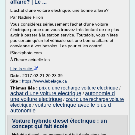
affaire? | Le ...
L'achat d'une voiture électrique, une bonne affaire?
Par Nadine Filion
Vous considérez sérieusement l'achat d'une voiture
électrique parce que vous trouvez très tentant de ne plus
avoir à passer à la station service. Toutefois, vous n'êtes
pas certain qu'un tel véhicule soit une bonne affaire et
convienne à vos besoins. Les pour et les contre!
iStockphoto.com
À l'heure actuelle les...
Lire la suite
Date:
2017-02-21 20:23:39
Site :
https://www.lebelage.ca
prix d une recharge voiture electrique
Thèmes liés :
/
achat d une voiture electrique
autonomie d
/
une voiture electrique
cout d une recharge voiture
/
voiture electrique avec le plus d
electrique
/
autonomie
Voiture hybride diesel électrique : un
concept qui fait école
Hybride diesel : un concept qui fait école chez les