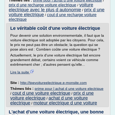
Thèmes liés :
prime pour l achat d une voiture electrique
/
voiture
prix d une recharge voiture electrique
/
electrique avec le plus d autonomie
prix d une
/
voiture electrique
cout d une recharge voiture
/
electrique
Le véritable coût d'une voiture électrique
Pour devenir une solution environnementale, il faut que la
voiture électrique soit adoptée par les citoyens. Pour cela,
le prix ne peut pas être un obstacle; la question qui se
pose alors est : Combien coûte une voiture électrique ?
Actuellement, le prix d'une voiture électrique fait encore
grandement débat, certains voient ce véhicule comme
extrêmement cher ; d'autres pensent qu'elle...
Lire la suite
Site :
http://tpevoitureelectrique.e-monsite.com
Thèmes liés :
prime pour l achat d une voiture electrique
cout d une voiture electrique
prix d une
/
/
voiture electrique
achat d une voiture
/
electrique
moteur electrique d une voiture
/
L'achat d'une voiture électrique, une bonne