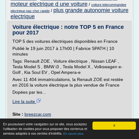
moteur electrique d une voiture
/
voiture telecommandee
plus grande autonomie voiture
/
electrique pas cher rapide
electrique
Voiture électrique : notre TOP 5 en France
pour 2017
TOP 5 des voitures électriques disponibles en France
Publié le 19 juin 2017 à 17h00 | Fabrice SPATH | 10
minutes
Tags: Renault ZOE , Voiture électrique , Nissan LEAF ,
Tesla Model S , BMW i3 , Tesla Model X , Volkswagen e-
Golf , Kia Soul EV , Opel Ampera-e
Avec 11 404 immatriculations, la Renault ZOE est restée
en 2016 la voiture électrique la plus vendue de France
Dopées par les...
Lire la suite
Site :
breezcar.com
En poursuivant votre navigation sur ce site, vous acceptez
Camion Porte Voiture Permis B Occasion -
X
l'utilisation de cookies pour vous proposer des contenus et
Bazemore Winter Blog
services adaptés à vos centres d'intérêts.
En savoir plus